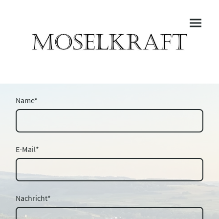
Name
*
E-Mail
*
Nachricht
*